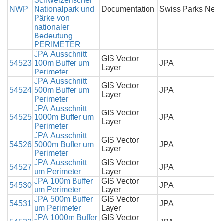
Schweizerischer
NWP
Nationalpark und
Documentation
Swiss Parks Net
Pärke von
nationaler
Bedeutung
PERIMETER
JPA Ausschnitt
GIS Vector
54523
100m Buffer um
JPA
Layer
Perimeter
JPA Ausschnitt
GIS Vector
54524
500m Buffer um
JPA
Layer
Perimeter
JPA Ausschnitt
GIS Vector
54525
1000m Buffer um
JPA
Layer
Perimeter
JPA Ausschnitt
GIS Vector
54526
5000m Buffer um
JPA
Layer
Perimeter
JPA Ausschnitt
GIS Vector
54527
JPA
um Perimeter
Layer
JPA 100m Buffer
GIS Vector
54530
JPA
um Perimeter
Layer
JPA 500m Buffer
GIS Vector
54531
JPA
um Perimeter
Layer
JPA 1000m Buffer
GIS Vector