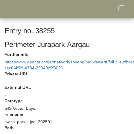
Toggle
naviga
Entry no. 38255
Perimeter Jurapark Aargau
Further info
https://www.geocat.ch/geonetwork/srv/eng/md.viewer#/full_view/bc
cec6-4f29-a784-29049c9f8026
Private URL
-
External URL
-
Datatype
GIS Vector Layer
Filename
swiss_parks_jpa_202501
Path