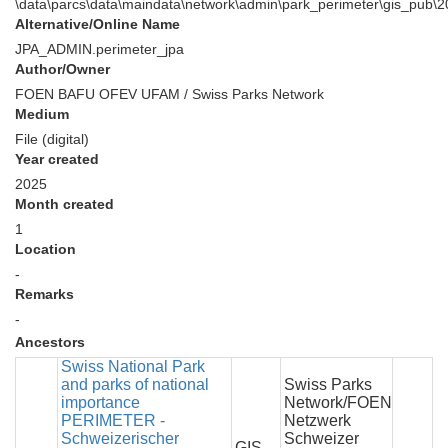
\data\parcs\data\maindata\network\admin\park_perimeter\gis_pub
Alternative/Online Name
JPA_ADMIN.perimeter_jpa
Author/Owner
FOEN BAFU OFEV UFAM / Swiss Parks Network
Medium
File (digital)
Year created
2025
Month created
1
Location
-
Remarks
-
Ancestors
Swiss National Park
and parks of national
Swiss Parks
importance
Network/FOEN
PERIMETER -
Netzwerk
Schweizerischer
Schweizer
GIS