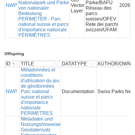
Nationalpark und Pärke
Pärke/BAFU
NWP
Vector
2026
von nationaler
Réseau des
Layer
Bedeutung
parcs
PERIMETER - Parc
suisses/OFEV
national suisse et parcs
Rete dei parchi
d'importance nationale
svizzeri/UFAM
PÉRIMÈTRES
Offspring
ID
TITLE
DATATYPE
AUTHOR/OWNE
ID
TITLE
Métadonnées et
DATATYPE
AUTHOR/OWNE
conditions
d'utilisation du jeu
de géodonnées
NWP
Parc national
Documentation
Swiss Parks Net
suisse et parcs
d'importance
nationale
PERIMETRES
Metadaten und
Nutzungshinweise
Geodatensatz