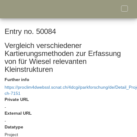
Toggle
naviga
Entry no. 50084
Vergleich verschiedener
Kartierungsmethoden zur Erfassung
von für Wiesel relevanten
Kleinstrukturen
Further info
https://proclim4dwebssl.scnat.ch/4dcgi/parkforschung/de/Detail_Proj
ch-7151
Private URL
-
External URL
-
Datatype
Project