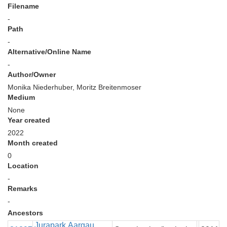
Filename
-
Path
-
Alternative/Online Name
-
Author/Owner
Monika Niederhuber, Moritz Breitenmoser
Medium
None
Year created
2022
Month created
0
Location
-
Remarks
-
Ancestors
Jurapark Aargau