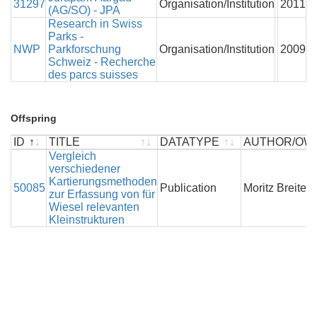
31297
Organisation/Institution
2011
(AG/SO) - JPA
Research in Swiss
Parks -
NWP
Parkforschung
Organisation/Institution
2009
Schweiz - Recherche
des parcs suisses
Offspring
ID
TITLE
DATATYPE
AUTHOR/OW
ID
TITLE
Vergleich
DATATYPE
AUTHOR/OW
verschiedener
Kartierungsmethoden
50085
Publication
Moritz Breite
zur Erfassung von für
Wiesel relevanten
Kleinstrukturen