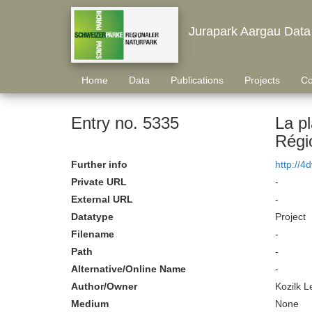
Jurapark Aargau Data
Home
Data
Publications
Projects
Co
Entry no. 5335
La p
Régi
Further info
http://4
Private URL
-
External URL
-
Datatype
Project
Filename
-
Path
-
Alternative/Online Name
-
Author/Owner
Kozilk L
Medium
None