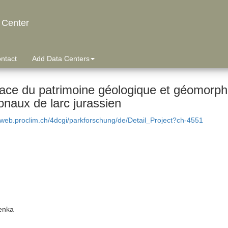
 Center
ntact
Add Data Centers
lace du patrimoine géologique et géomorph
onaux de larc jurassien
dweb.proclim.ch/4dcgi/parkforschung/de/Detail_Project?ch-4551
enka