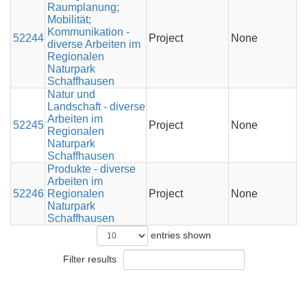
Raumplanung;
Mobilität;
Kommunikation -
52244
Project
None
C
diverse Arbeiten im
Regionalen
Naturpark
Schaffhausen
Natur und
Landschaft - diverse
Arbeiten im
52245
Project
None
C
Regionalen
Naturpark
Schaffhausen
Produkte - diverse
Arbeiten im
52246
Regionalen
Project
None
C
Naturpark
Schaffhausen
entries shown
Filter results