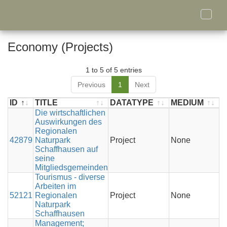
Toggle
naviga
Economy (Projects)
1 to 5 of 5 entries
Previous
1
Next
ID
TITLE
DATATYPE
MEDIUM
A
ID
TITLE
Die wirtschaftlichen
DATATYPE
MEDIUM
A
Auswirkungen des
Regionalen
42879
Naturpark
Project
None
A
Schaffhausen auf
seine
Mitgliedsgemeinden
Tourismus - diverse
Arbeiten im
52121
Regionalen
Project
None
C
Naturpark
Schaffhausen
Management;