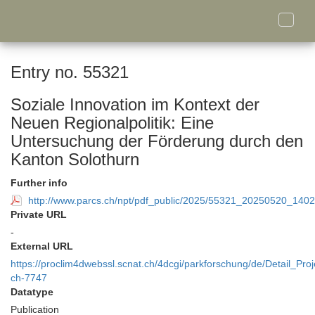
Toggle
naviga
Entry no. 55321
Soziale Innovation im Kontext der
Neuen Regionalpolitik: Eine
Untersuchung der Förderung durch den
Kanton Solothurn
Further info
http://www.parcs.ch/npt/pdf_public/2025/55321_20250520_140
Private URL
-
External URL
https://proclim4dwebssl.scnat.ch/4dcgi/parkforschung/de/Detail_Proj
ch-7747
Datatype
Publication