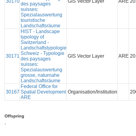
30170
GIS Vector Layer
ARE
20
des paysages
suisses:
Spezialauswertung
touristische
Landschaftsräume
HIST - Landscape
typology of
Switzerland -
Landschaftstypologie
Schweiz - Typologie
30171
GIS Vector Layer
ARE
20
des paysages
suisses:
Spezialauswertung
grosse, naturnahe
Landschaftsräume
Federal Office for
30167
Spatial Development
Organisation/Institution
20
ARE
Offspring
-