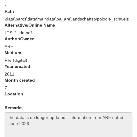
-
Path
\data\parcs\data\maindata\ba_are\landschaftstypologie_schweiz
Alternative/Online Name
LTS_1_de.pdf
Author/Owner
ARE
Medium
File (digital)
Year created
2011
Month created
7
Location
-
Remarks