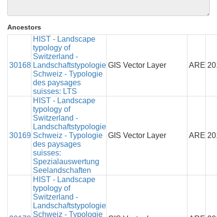
Ancestors
HIST - Landscape
typology of
Switzerland -
30168
Landschaftstypologie
GIS Vector Layer
ARE
20
Schweiz - Typologie
des paysages
suisses: LTS
HIST - Landscape
typology of
Switzerland -
Landschaftstypologie
30169
Schweiz - Typologie
GIS Vector Layer
ARE
20
des paysages
suisses:
Spezialauswertung
Seelandschaften
HIST - Landscape
typology of
Switzerland -
Landschaftstypologie
Schweiz - Typologie