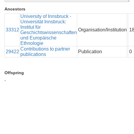
Ancestors
University of Innsbruck -
Universität Innsbruck:
Institut für
33312
Organisation/Institution
1
Geschichtswissenschaften
und Europäische
Ethnologie
Contributions to partner
29422
Publication
0
publications
Offspring
-