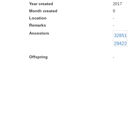
Year created
2017
Month created
0
Location
-
Remarks
-
Ancestors
32851
29422
Offspring
-