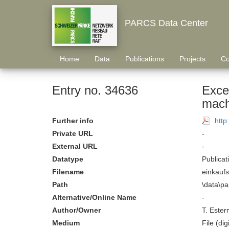
PARCS Data Center
Home
Data
Publications
Projects
Co
Entry no. 34636
Exce
mach
Further info
http
Private URL
-
External URL
-
Datatype
Publicat
Filename
einkauf
Path
\data\p
Alternative/Online Name
-
Author/Owner
T. Ester
Medium
File (digi