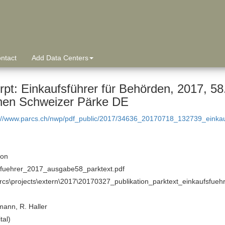
ntact
Add Data Centers
rpt: Einkaufsführer für Behörden, 2017, 58
en Schweizer Pärke DE
://www.parcs.ch/nwp/pdf_public/2017/34636_20170718_132739_einka
ion
sfuehrer_2017_ausgabe58_parktext.pdf
arcs\projects\extern\2017\20170327_publikation_parktext_einkaufsfue
mann, R. Haller
tal)