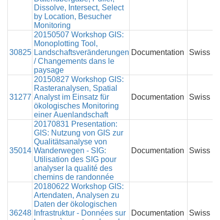
Dissolve, Intersect, Select
by Location, Besucher
Monitoring
20150507 Workshop GIS:
Monoplotting Tool,
30825
Landschaftsveränderungen
Documentation
Swiss P
/ Changements dans le
paysage
20150827 Workshop GIS:
Rasteranalysen, Spatial
31277
Analyst im Einsatz für
Documentation
Swiss P
ökologisches Monitoring
einer Auenlandschaft
20170831 Presentation:
GIS: Nutzung von GIS zur
Qualitätsanalyse von
35014
Wanderwegen - SIG:
Documentation
Swiss P
Utilisation des SIG pour
analyser la qualité des
chemins de randonnée
20180622 Workshop GIS:
Artendaten, Analysen zu
Daten der ökologischen
36248
Infrastruktur - Données sur
Documentation
Swiss P