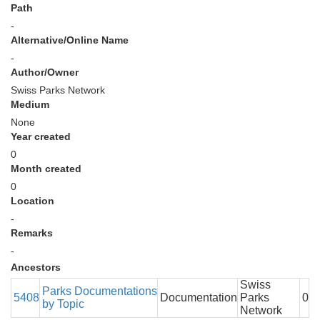
Path
-
Alternative/Online Name
-
Author/Owner
Swiss Parks Network
Medium
None
Year created
0
Month created
0
Location
-
Remarks
-
Ancestors
Swiss
Parks Documentations
5408
Documentation
Parks
0
by Topic
Network