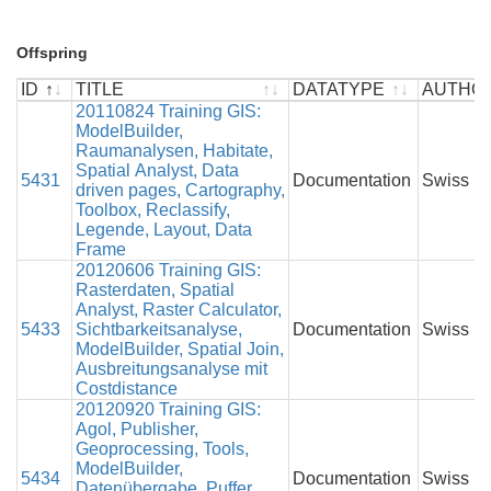
Offspring
ID
TITLE
DATATYPE
AUTHO
ID
TITLE
20110824 Training GIS:
DATATYPE
AUTHO
ModelBuilder,
Raumanalysen, Habitate,
Spatial Analyst, Data
5431
Documentation
Swiss P
driven pages, Cartography,
Toolbox, Reclassify,
Legende, Layout, Data
Frame
20120606 Training GIS:
Rasterdaten, Spatial
Analyst, Raster Calculator,
5433
Sichtbarkeitsanalyse,
Documentation
Swiss P
ModelBuilder, Spatial Join,
Ausbreitungsanalyse mit
Costdistance
20120920 Training GIS:
Agol, Publisher,
Geoprocessing, Tools,
ModelBuilder,
5434
Documentation
Swiss P
Datenübergabe, Puffer,