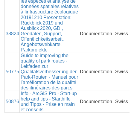
les espèces et analyse de
données spatiales relatives
à linfrastructure écologique
20191210 Presentation:
Rückblick 2019 und
Ausblick 2020, GDI,
38824
Geodaten, Support,
Documentation
Swiss P
Öffentlichkeitsarbeit,
Angebotswebkarte,
Parkprojekte
Guide to improving the
quality of park routes -
Leitfaden zur
50775
Qualitätsverbesserung der
Documentation
Swiss P
Park-Routen - Manuel pour
l'amélioration de la qualité
des itinéraires des parcs
Info - ArcGIS Pro - Start-up
help and tips - Starthilfe
50876
Documentation
Swiss P
und Tipps - Prise en main
et conseils