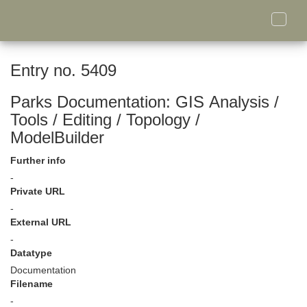
Toggle
naviga
Entry no. 5409
Parks Documentation: GIS Analysis /
Tools / Editing / Topology /
ModelBuilder
Further info
-
Private URL
-
External URL
-
Datatype
Documentation
Filename
-