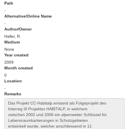
Path
-
Alternative/Online Name
-
Author/Owner
Haller, R.
Medium
None
Year created
2009
Month created
0
Location
-
Remarks