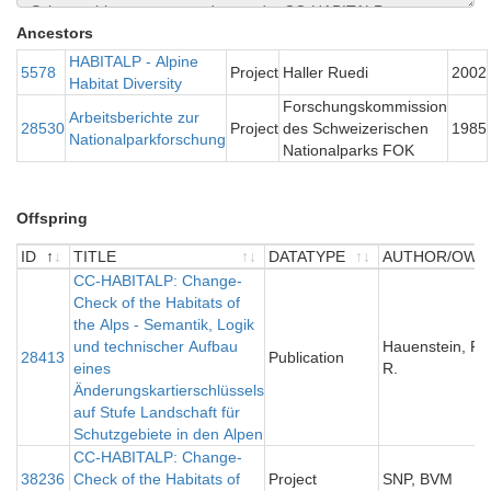
Ancestors
HABITALP - Alpine
5578
Project
Haller Ruedi
2002
Habitat Diversity
Forschungskommission
Arbeitsberichte zur
28530
Project
des Schweizerischen
1985
Nationalparkforschung
Nationalparks FOK
Offspring
ID
TITLE
DATATYPE
AUTHOR/OWN
ID
TITLE
CC-HABITALP: Change-
DATATYPE
AUTHOR/OWN
Check of the Habitats of
the Alps - Semantik, Logik
und technischer Aufbau
Hauenstein, P., 
28413
Publication
eines
R.
Änderungskartierschlüssels
auf Stufe Landschaft für
Schutzgebiete in den Alpen
CC-HABITALP: Change-
38236
Check of the Habitats of
Project
SNP, BVM