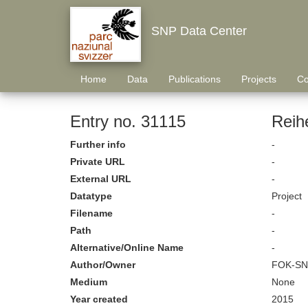
SNP Data Center
Home
Data
Publications
Projects
Co
Entry no. 31115
Reihe
Further info
-
Private URL
-
External URL
-
Datatype
Project
Filename
-
Path
-
Alternative/Online Name
-
Author/Owner
FOK-SN
Medium
None
Year created
2015