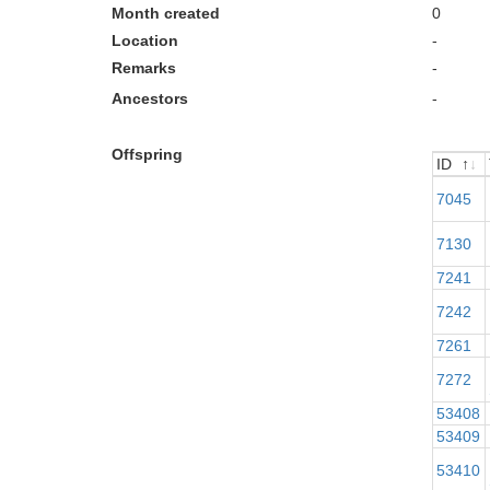
Month created
0
Location
-
Remarks
-
Ancestors
-
Offspring
ID
ID
7045
7130
7241
7242
7261
7272
53408
53409
53410