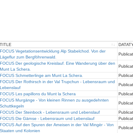
TITLE
DATAT
TITLE
FOCUS Vegetationsentwicklung Alp Stabelchod. Von der
DATAT
Publica
Lägeflur zum Bergföhrenwald.
FOCUS Der geologische Kreislauf. Eine Wanderung über den
Publica
Munt La Schera.
FOCUS Schmetterlinge am Munt La Schera.
Publica
FOCUS Der Rothirsch in der Val Trupchun - Lebensraum und
Publica
Lebenslauf
FOCUS Les papillons du Munt la Schera
Publica
FOCUS Murgänge - Von kleinen Rinnen zu ausgedehnten
Publica
Schuttkegeln
FOCUS Der Steinbock - Lebensraum und Lebenslauf
Publica
FOCUS Die Gämse - Lebensraum und Lebenslauf
Publica
FOCUS Auf den Spuren der Ameisen in der Val Mingèr - Von
Publica
Staaten und Kolonien