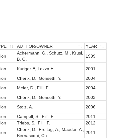
YPE
AUTHOR/OWNER
YEAR
YPE
AUTHOR/OWNER
Achermann, G., Schütz, M., Krüsi,
YEAR
tion
1999
B. O.
tion
Kuriger E, Lozza H
2001
tion
Chérix, D., Gonseth, Y.
2004
tion
Meier, D., Filli, F.
2004
tion
Chérix, D., Gonseth, Y.
2003
tion
Stolz, A.
2006
tion
Campell, S., Filli, F.
2011
tion
Triebs, S., Filli, F.
2012
Cherix, D., Freitag, A., Maeder, A.,
tion
2011
Bernasconi, Ch.