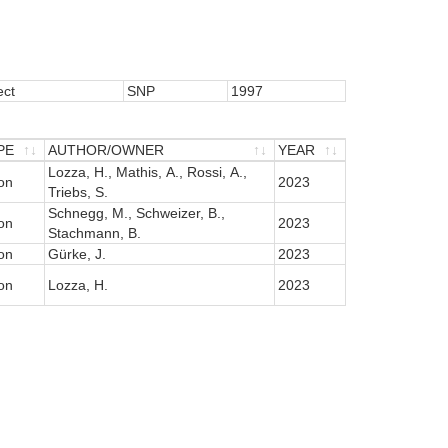
ect
SNP
1997
PE
AUTHOR/OWNER
YEAR
PE
AUTHOR/OWNER
Lozza, H., Mathis, A., Rossi, A.,
YEAR
on
2023
Triebs, S.
Schnegg, M., Schweizer, B.,
on
2023
Stachmann, B.
on
Gürke, J.
2023
on
Lozza, H.
2023