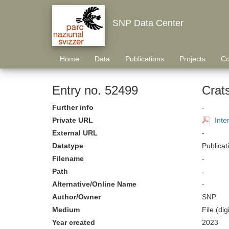
SNP Data Center
Home
Data
Publications
Projects
Co
Entry no. 52499
Crat
Further info
-
Private URL
Inte
External URL
-
Datatype
Publicat
Filename
-
Path
-
Alternative/Online Name
-
Author/Owner
SNP
Medium
File (digi
Year created
2023