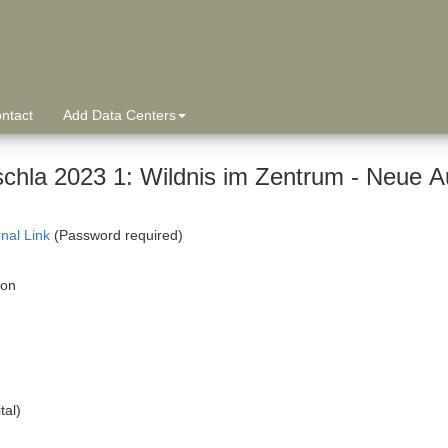
ntact
Add Data Centers
schla 2023 1: Wildnis im Zentrum - Neue A
rnal Link
(Password required)
ion
tal)