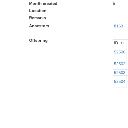
Month created
5
Location
-
Remarks
-
Ancestors
8163
Offspring
ID
ID
52500
52502
52503
52504