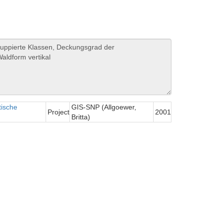
tische
GIS-SNP (Allgoewer,
Project
2001
Britta)