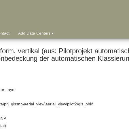
ntact
Add Data Centers
(aus: Pilotprojekt automatische Klassierung LB2000:
nbedeckung der automatischen Klassierun
tor Layer
ta\prj_gissnp\aerial_view\aerial_view\pilot2\gis_bbk\
SNP
tal)