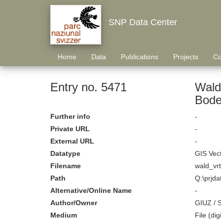
SNP Data Center
Home
Data
Publications
Projects
Co
Entry no. 5471
Waldform, vertikal 
Bode
Further info
-
Private URL
-
External URL
-
Datatype
GIS Vec
Filename
wald_vrt
Path
Q:\prjda
Alternative/Online Name
-
Author/Owner
GIUZ / 
Medium
File (digi