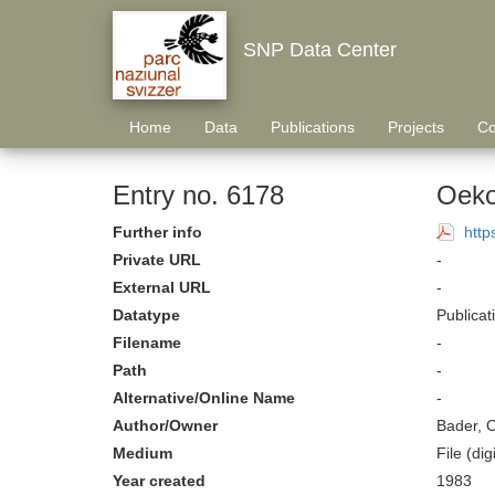
SNP Data Center
Home
Data
Publications
Projects
Co
Entry no. 6178
Oeko
Further info
http
Private URL
-
External URL
-
Datatype
Publicat
Filename
-
Path
-
Alternative/Online Name
-
Author/Owner
Bader, C
Medium
File (digi
Year created
1983