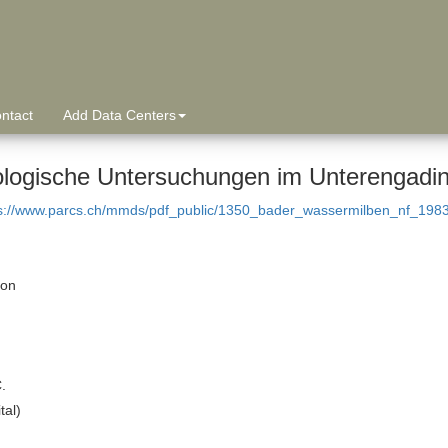
ntact
Add Data Centers
logische Untersuchungen im Unterengadin
s://www.parcs.ch/mmds/pdf_public/1350_bader_wassermilben_nf_1983
ion
.
tal)