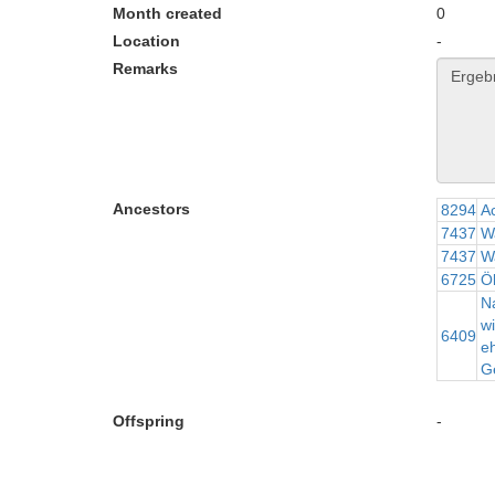
Month created
0
Location
-
Remarks
Ancestors
8294
Ac
7437
W
7437
W
6725
Ö
N
wi
6409
e
Ge
Offspring
-