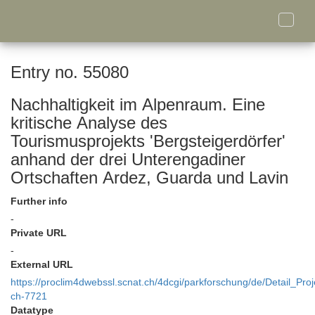
Toggle
naviga
Entry no. 55080
Nachhaltigkeit im Alpenraum. Eine
kritische Analyse des
Tourismusprojekts 'Bergsteigerdörfer'
anhand der drei Unterengadiner
Ortschaften Ardez, Guarda und Lavin
Further info
-
Private URL
-
External URL
https://proclim4dwebssl.scnat.ch/4dcgi/parkforschung/de/Detail_Proj
ch-7721
Datatype