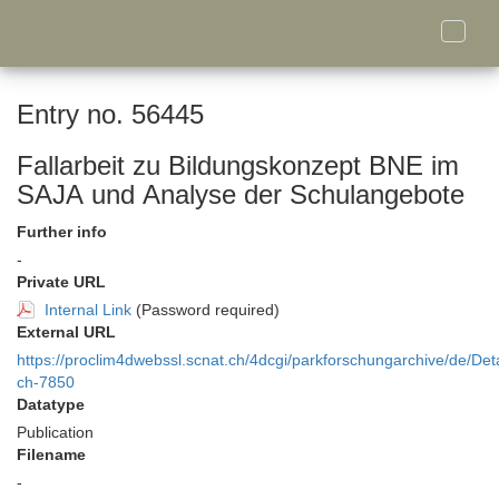
Toggle
naviga
Entry no. 56445
Fallarbeit zu Bildungskonzept BNE im
SAJA und Analyse der Schulangebote
Further info
-
Private URL
Internal Link
(Password required)
External URL
https://proclim4dwebssl.scnat.ch/4dcgi/parkforschungarchive/de/Deta
ch-7850
Datatype
Publication
Filename
-