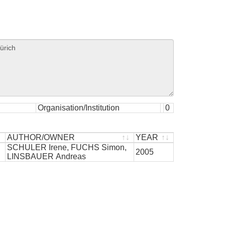
Organisation/Institution
0
AUTHOR/OWNER
YEAR
AUTHOR/OWNER
SCHULER Irene, FUCHS Simon,
YEAR
2005
LINSBAUER Andreas