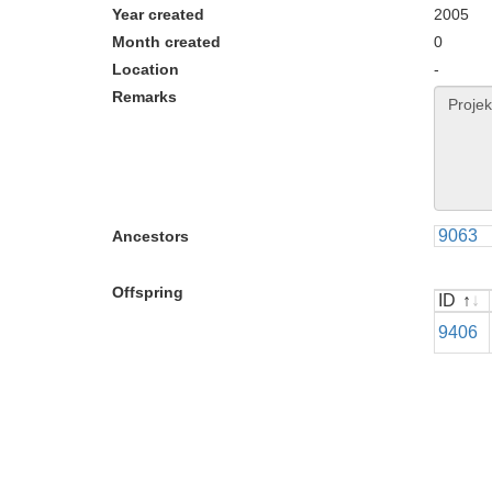
Year created
2005
Month created
0
Location
-
Remarks
9063
Ancestors
Offspring
ID
ID
9406