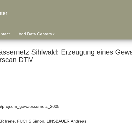
ter
ntact
Add Data Centers
ssernetz Sihlwald: Erzeugung eines Gew
rscan DTM
ta\projsem_gewaessernetz_2005
R Irene, FUCHS Simon, LINSBAUER Andreas