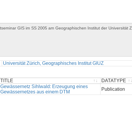
Universität Zürich, Geographisches Institut GIUZ
TITLE
DATATYPE
TITLE
Gewässernetz Sihlwald: Erzeugung eines
DATATYPE
Publication
Gewässernetzes aus einem DTM