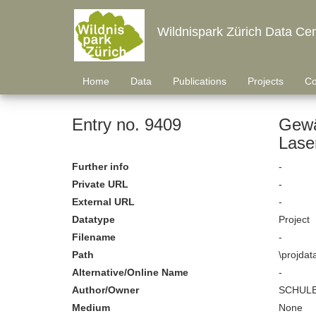
Wildnispark Zürich Data Cen
Home
Data
Publications
Projects
Co
Entry no. 9409
Gewä
Lase
Further info
-
Private URL
-
External URL
-
Datatype
Project
Filename
-
Path
\projda
Alternative/Online Name
-
Author/Owner
SCHULE
Medium
None