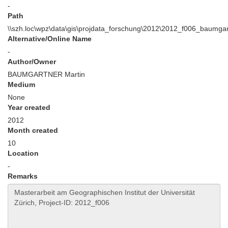
-
Path
\\szh.loc\wpz\data\gis\projdata_forschung\2012\2012_f006_baumga
Alternative/Online Name
-
Author/Owner
BAUMGARTNER Martin
Medium
None
Year created
2012
Month created
10
Location
-
Remarks