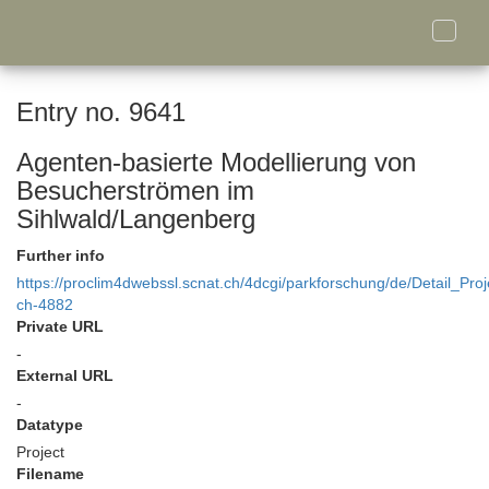
Toggle
naviga
Entry no. 9641
Agenten-basierte Modellierung von
Besucherströmen im
Sihlwald/Langenberg
Further info
https://proclim4dwebssl.scnat.ch/4dcgi/parkforschung/de/Detail_Proj
ch-4882
Private URL
-
External URL
-
Datatype
Project
Filename