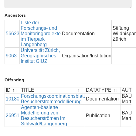
Ancestors
Liste der
Forschungs- und
Stiftung
56623
Monitoringprojekte
Documentation
Wildnispar
im Tierpark
Zürich
Langenberg
Universität Zürich,
9063
Geographisches
Organisation/Institution
Institut GIUZ
Offspring
ID
TITLE
DATATYPE
AUTH
ID
TITLE
Forschungskoordinationsblatt
DATATYPE
AUTH
BAUM
10180
Documentation
Besucherstrommodellierung
Martin
Agenten-basierte
Modellierung von
BAUM
26951
Publication
Besucherströmen im
Martin
Sihlwald/Langenberg