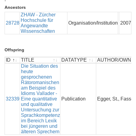
-
Ancestors
ZHAW - Zürcher
Hochschule für
28728
Organisation/Institution
2007
Angewandte
Wissenschaften
Offspring
ID
TITLE
DATATYPE
AUTHOR/OWNE
ID
TITLE
Die Situation des
DATATYPE
AUTHOR/OWNE
heute
gesprochenen
Rätoromanischen
am Beispiel des
Idioms Vallader -
32339
Eine quantitative
Publication
Egger, St., Fasser,
und qualitative
Untersuchung zur
Sprachkompetenz
im Bereich Lexik
bei jüngeren und
älteren Sprechern