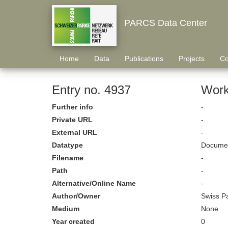
PARCS Data Center
Home
Data
Publications
Projects
Co
Entry no. 4937
Work
Further info
-
Private URL
-
External URL
-
Datatype
Documen
Filename
-
Path
-
Alternative/Online Name
-
Author/Owner
Swiss P
Medium
None
Year created
0