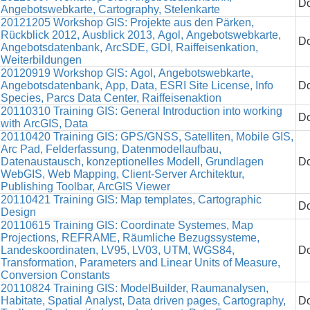
Do
Angebotswebkarte, Cartography, Stelenkarte
20121205 Workshop GIS: Projekte aus den Pärken,
Rückblick 2012, Ausblick 2013, Agol, Angebotswebkarte,
Do
Angebotsdatenbank, ArcSDE, GDI, Raiffeisenkation,
Weiterbildungen
20120919 Workshop GIS: Agol, Angebotswebkarte,
Angebotsdatenbank, App, Data, ESRI Site License, Info
Do
Species, Parcs Data Center, Raiffeisenaktion
20110310 Training GIS: General Introduction into working
Do
with ArcGIS, Data
20110420 Training GIS: GPS/GNSS, Satelliten, Mobile GIS,
Arc Pad, Felderfassung, Datenmodellaufbau,
Datenaustausch, konzeptionelles Modell, Grundlagen
Do
WebGIS, Web Mapping, Client-Server Architektur,
Publishing Toolbar, ArcGIS Viewer
20110421 Training GIS: Map templates, Cartographic
Do
Design
20110615 Training GIS: Coordinate Systemes, Map
Projections, REFRAME, Räumliche Bezugssysteme,
Landeskoordinaten, LV95, LV03, UTM, WGS84,
Do
Transformation, Parameters and Linear Units of Measure,
Conversion Constants
20110824 Training GIS: ModelBuilder, Raumanalysen,
Habitate, Spatial Analyst, Data driven pages, Cartography,
Do