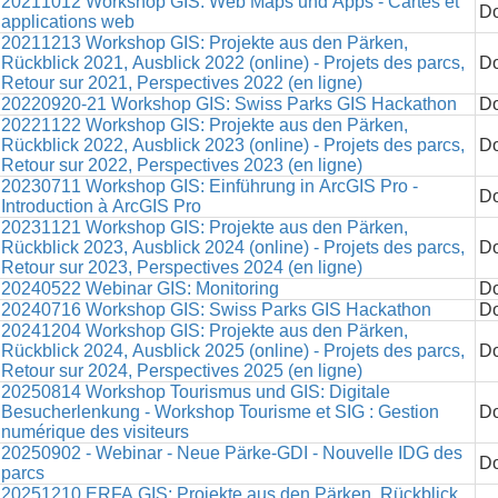
20211012 Workshop GIS: Web Maps und Apps - Cartes et
Do
applications web
20211213 Workshop GIS: Projekte aus den Pärken,
Rückblick 2021, Ausblick 2022 (online) - Projets des parcs,
Do
Retour sur 2021, Perspectives 2022 (en ligne)
20220920-21 Workshop GIS: Swiss Parks GIS Hackathon
Do
20221122 Workshop GIS: Projekte aus den Pärken,
Rückblick 2022, Ausblick 2023 (online) - Projets des parcs,
Do
Retour sur 2022, Perspectives 2023 (en ligne)
20230711 Workshop GIS: Einführung in ArcGIS Pro -
Do
Introduction à ArcGIS Pro
20231121 Workshop GIS: Projekte aus den Pärken,
Rückblick 2023, Ausblick 2024 (online) - Projets des parcs,
Do
Retour sur 2023, Perspectives 2024 (en ligne)
20240522 Webinar GIS: Monitoring
Do
20240716 Workshop GIS: Swiss Parks GIS Hackathon
Do
20241204 Workshop GIS: Projekte aus den Pärken,
Rückblick 2024, Ausblick 2025 (online) - Projets des parcs,
Do
Retour sur 2024, Perspectives 2025 (en ligne)
20250814 Workshop Tourismus und GIS: Digitale
Besucherlenkung - Workshop Tourisme et SIG : Gestion
Do
numérique des visiteurs
20250902 - Webinar - Neue Pärke-GDI - Nouvelle IDG des
Do
parcs
20251210 ERFA GIS: Projekte aus den Pärken, Rückblick