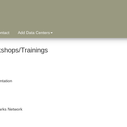
ntact
Add Data Centers
shops/Trainings
tation
arks Network