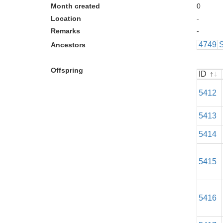
Month created
0
Location
-
Remarks
-
4749
S
Ancestors
Offspring
ID
ID
5412
5413
5414
5415
5416