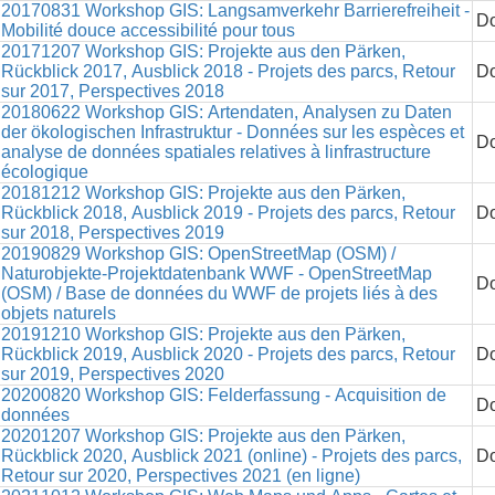
20170831 Workshop GIS: Langsamverkehr Barrierefreiheit -
Do
Mobilité douce accessibilité pour tous
20171207 Workshop GIS: Projekte aus den Pärken,
Rückblick 2017, Ausblick 2018 - Projets des parcs, Retour
Do
sur 2017, Perspectives 2018
20180622 Workshop GIS: Artendaten, Analysen zu Daten
der ökologischen Infrastruktur - Données sur les espèces et
Do
analyse de données spatiales relatives à linfrastructure
écologique
20181212 Workshop GIS: Projekte aus den Pärken,
Rückblick 2018, Ausblick 2019 - Projets des parcs, Retour
Do
sur 2018, Perspectives 2019
20190829 Workshop GIS: OpenStreetMap (OSM) /
Naturobjekte-Projektdatenbank WWF - OpenStreetMap
Do
(OSM) / Base de données du WWF de projets liés à des
objets naturels
20191210 Workshop GIS: Projekte aus den Pärken,
Rückblick 2019, Ausblick 2020 - Projets des parcs, Retour
Do
sur 2019, Perspectives 2020
20200820 Workshop GIS: Felderfassung - Acquisition de
Do
données
20201207 Workshop GIS: Projekte aus den Pärken,
Rückblick 2020, Ausblick 2021 (online) - Projets des parcs,
Do
Retour sur 2020, Perspectives 2021 (en ligne)