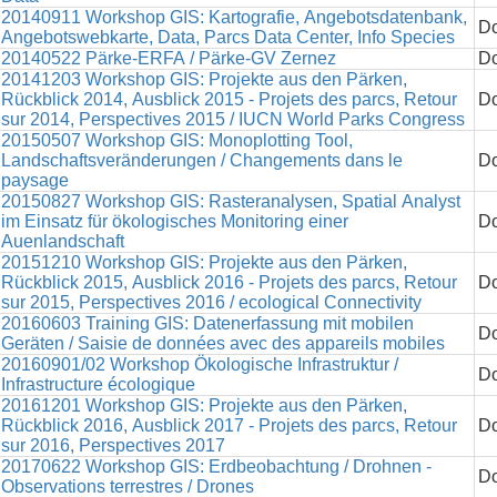
20140911 Workshop GIS: Kartografie, Angebotsdatenbank,
Do
Angebotswebkarte, Data, Parcs Data Center, Info Species
20140522 Pärke-ERFA / Pärke-GV Zernez
Do
20141203 Workshop GIS: Projekte aus den Pärken,
Rückblick 2014, Ausblick 2015 - Projets des parcs, Retour
Do
sur 2014, Perspectives 2015 / IUCN World Parks Congress
20150507 Workshop GIS: Monoplotting Tool,
Landschaftsveränderungen / Changements dans le
Do
paysage
20150827 Workshop GIS: Rasteranalysen, Spatial Analyst
im Einsatz für ökologisches Monitoring einer
Do
Auenlandschaft
20151210 Workshop GIS: Projekte aus den Pärken,
Rückblick 2015, Ausblick 2016 - Projets des parcs, Retour
Do
sur 2015, Perspectives 2016 / ecological Connectivity
20160603 Training GIS: Datenerfassung mit mobilen
Do
Geräten / Saisie de données avec des appareils mobiles
20160901/02 Workshop Ökologische Infrastruktur /
Do
Infrastructure écologique
20161201 Workshop GIS: Projekte aus den Pärken,
Rückblick 2016, Ausblick 2017 - Projets des parcs, Retour
Do
sur 2016, Perspectives 2017
20170622 Workshop GIS: Erdbeobachtung / Drohnen -
Do
Observations terrestres / Drones