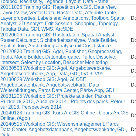
Toolbox, Reclassify, Legende, Layout, Data Frame
20111026 Training GIS: Repetition ArcGIS, Data View,
Layout View, Vector Data, Raster Data, Attribute Table,
Layer properties, Labels and Annotations, Toolbox, Spatial
Do
Analyst, 3D Analyst, Edit Session, Snapping, Topology,
Tabular Data, GDI, WMS, ArcSDE
20120606 Training GIS: Rasterdaten, Spatial Analyst,
Raster Calculator, Sichtbarkeitsanalyse, ModelBuilder,
Do
Spatial Join, Ausbreitungsanalyse mit Costdistance
20120920 Training GIS: Agol, Publisher, Geoprocessing,
Tools, ModelBuilder, Datenübergabe, Puffer, Dissolve,
Do
Intersect, Select by Location, Besucher Monitoring
20130508 Workshop GIS: Agol, Angebotswebkarte,
Do
Angebotsdatenbank, App, Data, GDI, LV03LV95
20130829 Workshop GIS: Agol, GLOBE,
Angebotsdatenbank, Angebotswebkarte, Data,
Do
Weiterbildungen, Parcs Data Center, Pärke App, GDI
20131205 Workshop GIS: Projekte aus den Pärken,
Rückblick 2013, Ausblick 2014 - Projets des parcs, Retour
Do
sur 2013, Perspectives 2014
20140123 Training GIS: Kurs ArcGIS Online - Cours ArcGIS
Do
Online, (Agol)
20140515 Workshop GIS: Wissensmanagement, Parcs
Data Center, Angebotsdatenbank, Angebotswebkarte, GDI,
Do
Data