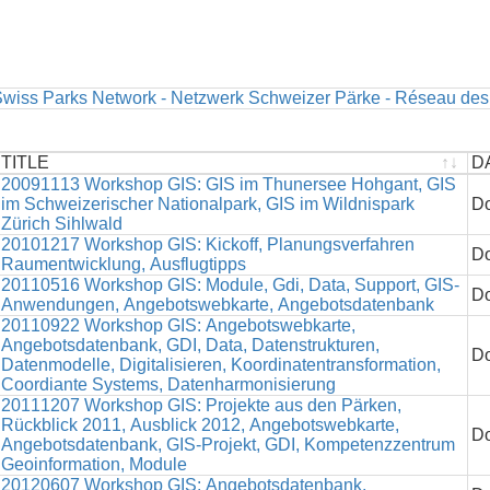
wiss Parks Network - Netzwerk Schweizer Pärke - Réseau des
TITLE
D
TITLE
20091113 Workshop GIS: GIS im Thunersee Hohgant, GIS
D
im Schweizerischer Nationalpark, GIS im Wildnispark
Do
Zürich Sihlwald
20101217 Workshop GIS: Kickoff, Planungsverfahren
Do
Raumentwicklung, Ausflugtipps
20110516 Workshop GIS: Module, Gdi, Data, Support, GIS-
Do
Anwendungen, Angebotswebkarte, Angebotsdatenbank
20110922 Workshop GIS: Angebotswebkarte,
Angebotsdatenbank, GDI, Data, Datenstrukturen,
Do
Datenmodelle, Digitalisieren, Koordinatentransformation,
Coordiante Systems, Datenharmonisierung
20111207 Workshop GIS: Projekte aus den Pärken,
Rückblick 2011, Ausblick 2012, Angebotswebkarte,
Do
Angebotsdatenbank, GIS-Projekt, GDI, Kompetenzzentrum
Geoinformation, Module
20120607 Workshop GIS: Angebotsdatenbank,