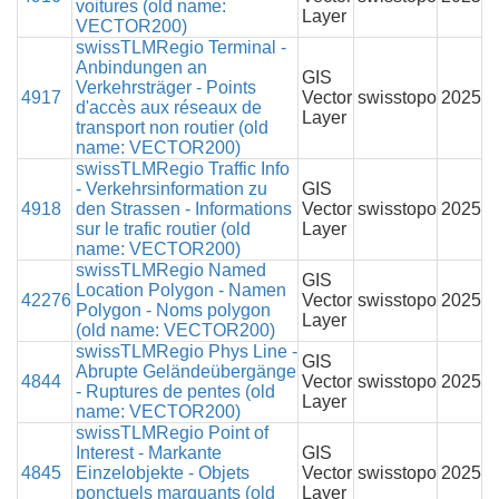
voitures (old name:
Layer
VECTOR200)
swissTLMRegio Terminal -
Anbindungen an
GIS
Verkehrsträger - Points
4917
Vector
swisstopo
2025
d'accès aux réseaux de
Layer
transport non routier (old
name: VECTOR200)
swissTLMRegio Traffic Info
- Verkehrsinformation zu
GIS
4918
den Strassen - Informations
Vector
swisstopo
2025
sur le trafic routier (old
Layer
name: VECTOR200)
swissTLMRegio Named
GIS
Location Polygon - Namen
42276
Vector
swisstopo
2025
Polygon - Noms polygon
Layer
(old name: VECTOR200)
swissTLMRegio Phys Line -
GIS
Abrupte Geländeübergänge
4844
Vector
swisstopo
2025
- Ruptures de pentes (old
Layer
name: VECTOR200)
swissTLMRegio Point of
Interest - Markante
GIS
4845
Einzelobjekte - Objets
Vector
swisstopo
2025
ponctuels marquants (old
Layer