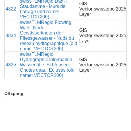
swissTLMRegio Dam -
GIS
Staudämme - Murs de
4822
Vector
swisstopo
2025
barrage (old name:
Layer
VECTOR200)
swissTLMRegio Flowing
Water Node -
GIS
Gewässerknoten der
4824
Vector
swisstopo
2025
Fliessgewässer - Nuds du
Layer
réseau hydrographique (old
name: VECTOR200)
swissTLMRegio
Hydrographic Information -
GIS
4825
Wasserfälle, Schleusen -
Vector
swisstopo
2025
Chutes deau, Ecluses (old
Layer
name: VECTOR200)
Offspring
-