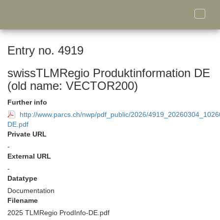
Toggle
naviga
Entry no. 4919
swissTLMRegio Produktinformation DE
(old name: VECTOR200)
Further info
http://www.parcs.ch/nwp/pdf_public/2026/4919_20260304_10
DE.pdf
Private URL
-
External URL
-
Datatype
Documentation
Filename
2025 TLMRegio ProdInfo-DE.pdf