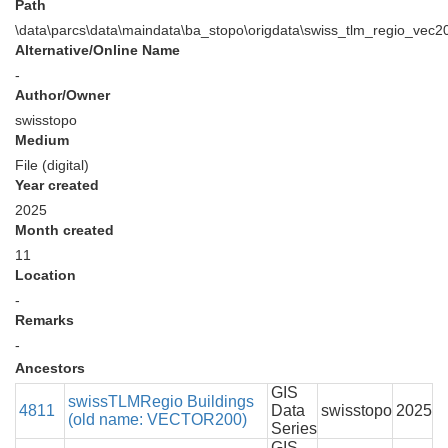
Path
\data\parcs\data\maindata\ba_stopo\origdata\swiss_tlm_regio_vec
Alternative/Online Name
-
Author/Owner
swisstopo
Medium
File (digital)
Year created
2025
Month created
11
Location
-
Remarks
-
Ancestors
GIS
swissTLMRegio Buildings
4811
Data
swisstopo
2025
(old name: VECTOR200)
Series
GIS