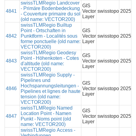
swissTLMRegio Landcover
GIS
- Primäre Bodenbedeckung
4841
Vector
swisstopo
2025
- Couverture primaire du sol
Layer
(old name: VECTOR200)
swissTLMRegio Builtup
Point - Ortschaften in
GIS
4842
Punktform - Localités sous
Vector
swisstopo
2025
forme ponctuelle (old name:
Layer
VECTOR200)
swissTLMRegio Geodesy
GIS
Point - Höhenkoten - Cotes
4843
Vector
swisstopo
2025
d'altitude (old name:
Layer
VECTOR200)
swissTLMRegio Supply -
Pipelines und
GIS
Hochspannungsleitungen -
4846
Vector
swisstopo
2025
Pipelines et lignes de haute
Layer
tension (old name:
VECTOR200)
swissTLMRegio Named
GIS
Location Point - Namen
4847
Vector
swisstopo
2025
Punkt - Noms point (old
Layer
name: VECTOR200)
swissTLMRegio Access -
Verbindungen