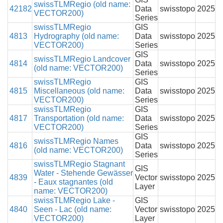
swissTLMRegio (old name:
42182
Data
swisstopo
2025
VECTOR200)
Series
swissTLMRegio
GIS
4813
Hydrography (old name:
Data
swisstopo
2025
VECTOR200)
Series
GIS
swissTLMRegio Landcover
4814
Data
swisstopo
2025
(old name: VECTOR200)
Series
swissTLMRegio
GIS
4815
Miscellaneous (old name:
Data
swisstopo
2025
VECTOR200)
Series
swissTLMRegio
GIS
4817
Transportation (old name:
Data
swisstopo
2025
VECTOR200)
Series
GIS
swissTLMRegio Names
4816
Data
swisstopo
2025
(old name: VECTOR200)
Series
swissTLMRegio Stagnant
GIS
Water - Stehende Gewässer
4839
Vector
swisstopo
2025
- Eaux stagnantes (old
Layer
name: VECTOR200)
swissTLMRegio Lake -
GIS
4840
Seen - Lac (old name:
Vector
swisstopo
2025
VECTOR200)
Layer