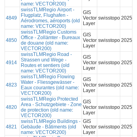
name: VECTOR200)
swissTLMRegio Airport -
GIS
Flugplatz, Flughafen -
4849
Vector
swisstopo
2025
Aérodromes, aéroports (old
Layer
name: VECTOR200)
swissTLMRegio Customs
GIS
Office - Zollämter - Bureaux
4850
Vector
swisstopo
2025
de douane (old name:
Layer
VECTOR200)
swissTLMRegio Road -
GIS
Strassen und Wege -
4914
Vector
swisstopo
2025
Routes et sentiers (old
Layer
name: VECTOR200)
swissTLMRegio Flowing
GIS
Water - Fliessgewässer -
4823
Vector
swisstopo
2025
Eaux courantes (old name:
Layer
VECTOR200)
swissTLMRegio Protected
GIS
Area - Schutzgebiete - Zone
4820
Vector
swisstopo
2025
de protection (old name:
Layer
VECTOR200)
swissTLMRegio Buildings -
GIS
4821
Gebäude - Bâtiments (old
Vector
swisstopo
2025
name: VECTOR200)
Layer