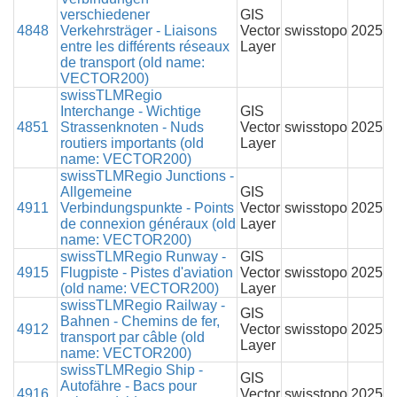
verschiedener
GIS
4848
Verkehrsträger - Liaisons
Vector
swisstopo
2025
entre les différents réseaux
Layer
de transport (old name:
VECTOR200)
swissTLMRegio
Interchange - Wichtige
GIS
4851
Strassenknoten - Nuds
Vector
swisstopo
2025
routiers importants (old
Layer
name: VECTOR200)
swissTLMRegio Junctions -
Allgemeine
GIS
4911
Verbindungspunkte - Points
Vector
swisstopo
2025
de connexion généraux (old
Layer
name: VECTOR200)
swissTLMRegio Runway -
GIS
4915
Flugpiste - Pistes d'aviation
Vector
swisstopo
2025
(old name: VECTOR200)
Layer
swissTLMRegio Railway -
GIS
Bahnen - Chemins de fer,
4912
Vector
swisstopo
2025
transport par câble (old
Layer
name: VECTOR200)
swissTLMRegio Ship -
GIS
Autofähre - Bacs pour
4916
Vector
swisstopo
2025